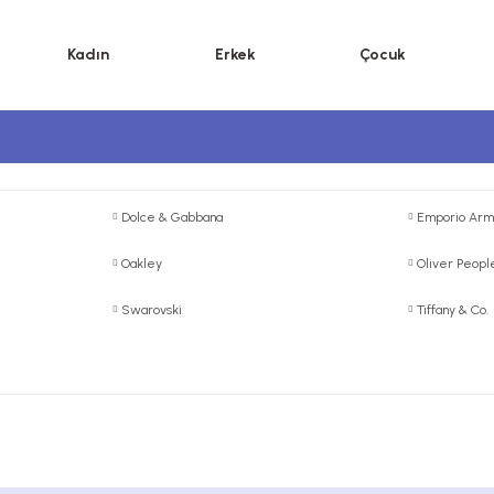
Kadın
Erkek
Çocuk
Dolce & Gabbana
Emporio Arm
Oakley
Oliver Peopl
Swarovski
Tiffany & Co.