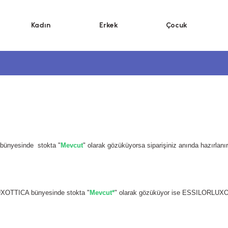
Kadın
Erkek
Çocuk
 bünyesinde stokta "
Mevcut
" olarak gözüküyorsa siparişiniz anında hazırlanır
UXOTTICA bünyesinde stokta "
Mevcut
*
" olarak gözüküyor ise ESSILORLUXOT