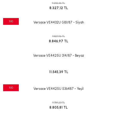
9.252,36 TL
8.327,12 TL
%10
Versace VE4432U GB1/87 - Si̇yah
9.829,96 TL
8.846,97 TL
Versace VE4425U 314/87 - Beyaz
11.545,39 TL
%10
Versace VE4425U 536487 - Yeşi̇l
9.784,23 TL
8.805,81 TL