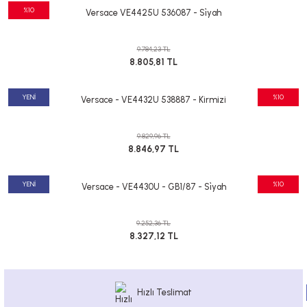
%10
Versace VE4425U 536087 - Si̇yah
9.784,23 TL
8.805,81 TL
YENİ
%10
Versace - VE4432U 538887 - Kirmizi
9.829,96 TL
8.846,97 TL
YENİ
%10
Versace - VE4430U - GB1/87 - Si̇yah
9.252,36 TL
8.327,12 TL
Hızlı Teslimat