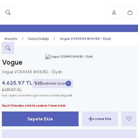
Anasayfa
Güneş Gözlüğü
Vogue VO5444S W44/8G - Si̇yah
Vogue
Vogue VO5444S W44/8G - Si̇yah
4.625,97 TL
%10
İndirimli Ürün
5.139,97 TL
Fiyat, seçilen seçeneklere göre ödeme sırasında değişebilir
Seçili Üründen stokta sadece 1 tane kaldı
Sepete Ekle