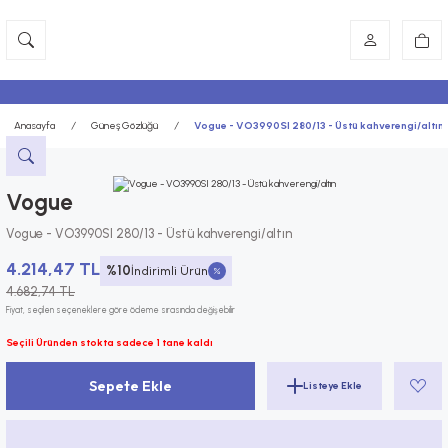
Anasayfa
Güneş Gözlüğü
Vogue - VO3990SI 280/13 - Üstü kahverengi/altın
Vogue
Vogue - VO3990SI 280/13 - Üstü kahverengi/altın
4.214,47 TL
%10
İndirimli Ürün
4.682,74 TL
Fiyat, seçilen seçeneklere göre ödeme sırasında değişebilir
Seçili Üründen stokta sadece 1 tane kaldı
Sepete Ekle