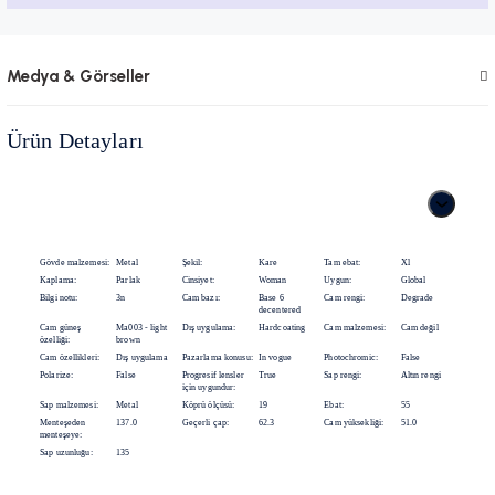
Medya & Görseller
Ürün Detayları
Gövde malzemesi:
Metal
Şekil:
Kare
Tam ebat:
Xl
Kaplama:
Parlak
Cinsiyet:
Woman
Uygun:
Global
Bilgi notu:
3n
Cam bazı:
Base 6
Cam rengi:
Degrade
decentered
Cam güneş
Ma003 - light
Dış uygulama:
Hardcoating
Cam malzemesi:
Cam değil
özelliği:
brown
Cam özellikleri:
Dış uygulama
Pazarlama konusu:
In vogue
Photochromic:
False
Polarize:
False
Progresif lensler
True
Sap rengi:
Altın rengi
için uygundur:
Sap malzemesi:
Metal
Köprü ölçüsü:
19
Ebat:
55
Menteşeden
137.0
Geçerli çap:
62.3
Cam yüksekliği:
51.0
menteşeye:
Sap uzunluğu:
135