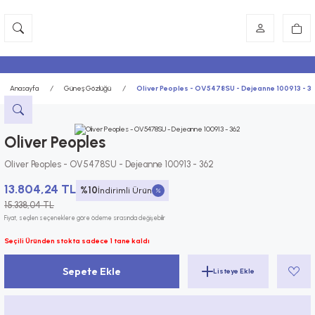
Anasayfa
Güneş Gözlüğü
Oliver Peoples - OV5478SU - Dejeanne 100913 - 3
Oliver Peoples
Oliver Peoples - OV5478SU - Dejeanne 100913 - 362
13.804,24 TL
%10
İndirimli Ürün
15.338,04 TL
Fiyat, seçilen seçeneklere göre ödeme sırasında değişebilir
Seçili Üründen stokta sadece 1 tane kaldı
Sepete Ekle