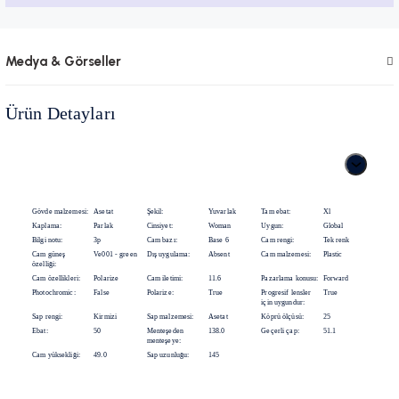
Medya & Görseller
Ürün Detayları
Gövde malzemesi:
Asetat
Şekil:
Yuvarlak
Tam ebat:
Xl
Kaplama:
Parlak
Cinsiyet:
Woman
Uygun:
Global
Bilgi notu:
3p
Cam bazı:
Base 6
Cam rengi:
Tek renk
Cam güneş
Ve001 - green
Dış uygulama:
Absent
Cam malzemesi:
Plastic
özelliği:
Cam özellikleri:
Polarize
Cam iletimi:
11.6
Pazarlama konusu:
Forward
Photochromic:
False
Polarize:
True
Progresif lensler
True
için uygundur:
Sap rengi:
Kirmizi
Sap malzemesi:
Asetat
Köprü ölçüsü:
25
Ebat:
50
Menteşeden
138.0
Geçerli çap:
51.1
menteşeye:
Cam yüksekliği:
49.0
Sap uzunluğu:
145