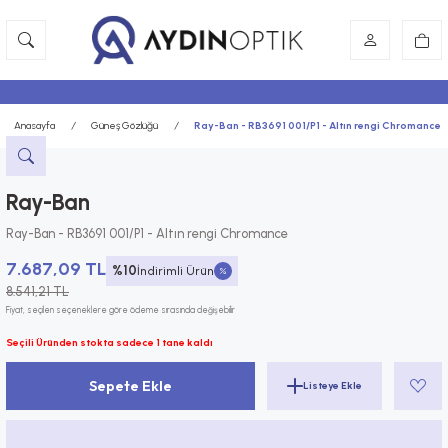
Anasayfa
Güneş Gözlüğü
Ray-Ban - RB3691 001/P1 - Altın rengi Chromance
Ray-Ban
Ray-Ban - RB3691 001/P1 - Altın rengi Chromance
7.687,09 TL
%10
İndirimli Ürün
8.541,21 TL
Fiyat, seçilen seçeneklere göre ödeme sırasında değişebilir
Seçili Üründen stokta sadece 1 tane kaldı
Sepete Ekle