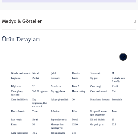
Medya & Görseller
Ürün Detayları
Gövde malzemesi:
Metal
Şekil:
Phantos
Tam ebat:
M
Kaplama:
Parlak
Cinsiyet:
Kadın
Uygun:
Global asian
friendly
Bilgi notu:
2f
Cam bazı:
Base 6
Cam rengi:
Klasik
Cam güneş
Ve001 - green
Dış uygulama:
Hardcoating
Cam malzemesi:
Nxt
özelliği:
Cam özellikleri:
Dış
Işık geçirgenliği:
20
Pazarlama konusu:
Essentials
uygulama,Pho
tochromic
Photochromic:
True
Polarize:
False
Progresif lensler
True
için uygundur:
Sap rengi:
Si̇yah
Sap malzemesi:
Metal
Köprü ölçüsü:
19
Ebat:
54
Menteşeden
132.0
Geçerli çap:
57.9
menteşeye:
Cam yüksekliği:
46.0
Sap uzunluğu:
145