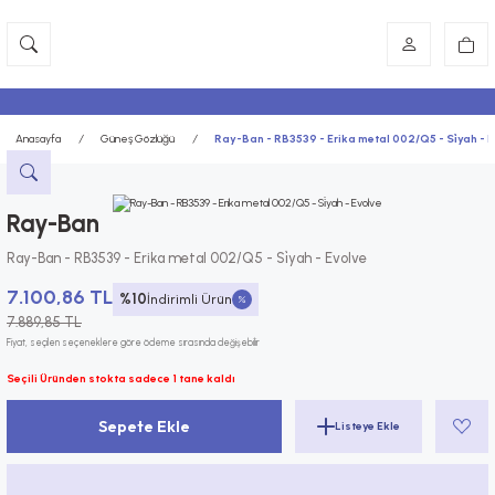
Anasayfa
Güneş Gözlüğü
Ray-Ban - RB3539 - Erika metal 002/Q5 - Si̇yah - 
Ray-Ban
Ray-Ban - RB3539 - Erika metal 002/Q5 - Si̇yah - Evolve
7.100,86 TL
%10
İndirimli Ürün
7.889,85 TL
Fiyat, seçilen seçeneklere göre ödeme sırasında değişebilir
Seçili Üründen stokta sadece 1 tane kaldı
Sepete Ekle