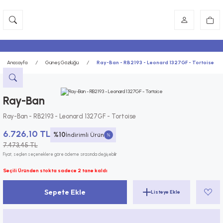
Anasayfa
Güneş Gözlüğü
Ray-Ban - RB2193 - Leonard 1327GF - Tortoise
Ray-Ban
Ray-Ban - RB2193 - Leonard 1327GF - Tortoise
6.726,10 TL
%10
İndirimli Ürün
7.473,45 TL
Fiyat, seçilen seçeneklere göre ödeme sırasında değişebilir
Seçili Üründen stokta sadece 2 tane kaldı
Sepete Ekle