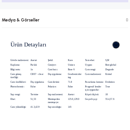
Medya & Görseller
Ürün Detayları
Gövde malzemesi:
Asetat
Şekil:
Kare
Tam ebat:
S,M
Kaplama:
Parlak
Cinsiyet:
Unisex
Uygun:
Rest global
Bilgi notu:
1n
Cam bazı:
Base 6
Cam rengi:
Degrade
Cam güneş
Cl007 - clear
Dış uygulama:
Gradientcolor
Cam malzemesi:
Kristal
özelliği:
ing
Cam özellikleri:
Dış uygulama
Cam iletimi:
71.8
Pazarlama konusu:
Evolution
Photochromic:
False
Polarize:
False
Progresif lensler
True
için uygundur:
Sap rengi:
Tortoise
Sap malzemesi:
Asetat
Köprü ölçüsü:
18
Ebat:
51,53
Menteşeden
125.0,129.0
Geçerli çap:
55.4,57.6
menteşeye:
Cam yüksekliği:
41.3,42.9
Sap uzunluğu:
145