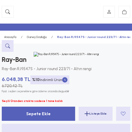
Anasayfa
Güneş Gözlüğü
Ray-Ban RJ9547S - Junior round 223/71 - Altın ren
Ray-Ban
Ray-Ban RJ9547S - Junior round 223/71 - Altın rengi
6.048,38 TL
%10
İndirimli Ürün
6.720,42 TL
Fiyat, seçilen seçeneklere göre ödeme sırasında değişebilir
Seçili Üründen stokta sadece 1 tane kaldı
Sepete Ekle