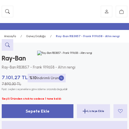
Anasayfa
Güneş Gözlüğü
Ray-Ban RB3857 - Frank 919658 - Altın rengi
Ray-Ban
Ray-Ban RB3857 - Frank 919658 - Altın rengi
7.101,27 TL
%10
İndirimli Ürün
7.890,30 TL
Fiyat, seçilen seçeneklere göre ödeme sırasında değişebilir
Seçili Üründen stokta sadece 1 tane kaldı
Sepete Ekle