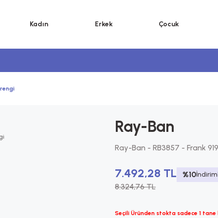
Kadın
Erkek
Çocuk
 rengi
Ray-Ban
Ray-Ban - RB3857 - Frank 919
7.492,28 TL
%10
İndirim
8.324,76 TL
Seçili Üründen stokta sadece 1 tane 