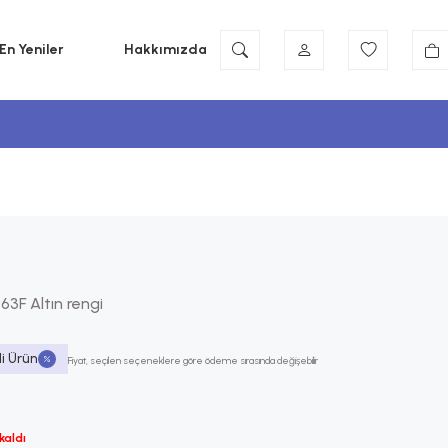
En Yeniler
Hakkımızda
63F Altın rengi
li Ürün
Fiyat, seçilen seçeneklere göre ödeme sırasında değişebilir
kaldı