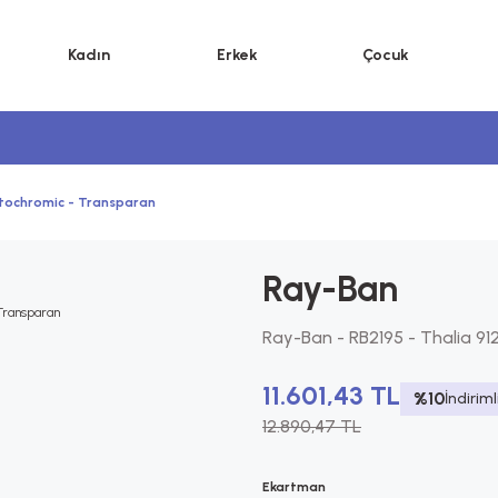
Kadın
Erkek
Çocuk
otochromic - Transparan
Ray-Ban
Ray-Ban - RB2195 - Thalia 9
11.601,43 TL
%10
İndiriml
12.890,47 TL
Ekartman