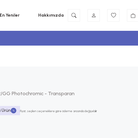
En Yeniler
Hakkımızda
12/GG Photochromic - Transparan
i Ürün
Fiyat, seçilen seçeneklere göre ödeme sırasında değişebilir