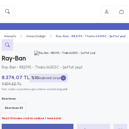
Anasayfa
Güneş Gözlüğü
Ray-Ban - RB2195 - Thalia 66355C - Şeffaf yeşil
Ray-Ban
Ray-Ban - RB2195 - Thalia 66355C - Şeffaf yeşil
8.374,07 TL
%10
İndirimli Ürün
9.304,52 TL
Fiyat, seçilen seçeneklere göre ödeme sırasında değişebilir
Ekartman
Ekartman 53
Seçili Üründen stokta sadece 1 tane kaldı