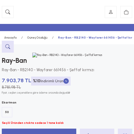
Anasayfa
Güneş Gözlüğü
Ray-Ban - RB2140 - Wayfarer 661456 - Şeffaf kırm
Ray-Ban
Ray-Ban - RB2140 - Wayfarer 661456 - Şeffaf kırmızı
7.903,78 TL
%10
İndirimli Ürün
8.781,98 TL
Fiyat, seçilen seçeneklere göre ödeme sırasında değişebilir
Ekartman
50
Seçili Üründen stokta sadece 1 tane kaldı