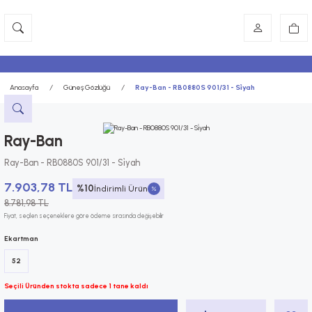
Anasayfa
Güneş Gözlüğü
Ray-Ban - RB0880S 901/31 - Si̇yah
Ray-Ban
Ray-Ban - RB0880S 901/31 - Si̇yah
7.903,78 TL
%10
İndirimli Ürün
8.781,98 TL
Fiyat, seçilen seçeneklere göre ödeme sırasında değişebilir
Ekartman
52
Seçili Üründen stokta sadece 1 tane kaldı