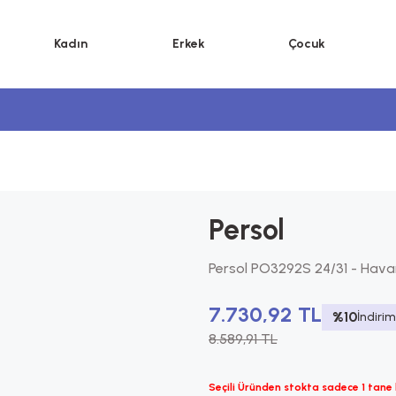
Kadın
Erkek
Çocuk
Persol
Persol PO3292S 24/31 - Hav
7.730,92 TL
%10
İndirim
8.589,91 TL
Seçili Üründen stokta sadece 1 tane 