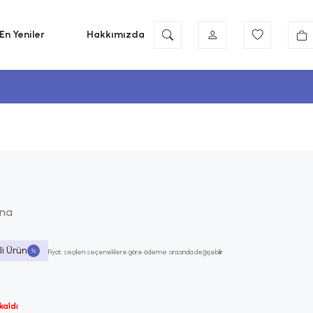
En Yeniler
Hakkımızda
ana
li Ürün
Fiyat, seçilen seçeneklere göre ödeme sırasında değişebilir
kaldı