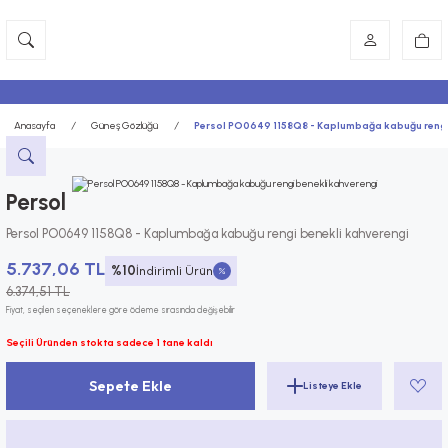
Anasayfa
Güneş Gözlüğü
Persol PO0649 1158Q8 - Kaplumbağa kabuğu rengi
Persol
Persol PO0649 1158Q8 - Kaplumbağa kabuğu rengi benekli kahverengi
5.737,06 TL
%10
İndirimli Ürün
6.374,51 TL
Fiyat, seçilen seçeneklere göre ödeme sırasında değişebilir
Seçili Üründen stokta sadece 1 tane kaldı
Sepete Ekle