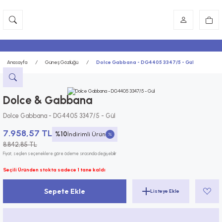
Anasayfa
Güneş Gözlüğü
Dolce Gabbana - DG4405 3347/5 - Gül
Dolce & Gabbana
Dolce Gabbana - DG4405 3347/5 - Gül
7.958,57 TL
%10
İndirimli Ürün
8.842,85 TL
Fiyat, seçilen seçeneklere göre ödeme sırasında değişebilir
Seçili Üründen stokta sadece 1 tane kaldı
Sepete Ekle