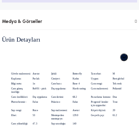
Medya & Görseller
Ürün Detayları
Gövde malzemesi:
Asetat
Şekil:
Butterfly
Tam ebat:
M
Kaplama:
Parlak
Cinsiyet:
Kadın
Uygun:
Rest global
Bilgi notu:
1n
Cam bazı:
Base 4
Cam rengi:
Tek renk
Cam güneş
Ro001 - pink
Dış uygulama:
Hardcoating
Cam malzemesi:
Poliamid
özelliği:
Cam özellikleri:
Dış uygulama
Cam iletimi:
68.2
Pazarlama konusu:
Dna
Photochromic:
False
Polarize:
False
Progresif lensler
True
için uygundur:
Sap rengi:
Roze
Sap malzemesi:
Asetat
Köprü ölçüsü:
20
Ebat:
53
Menteşeden
129.0
Geçerli çap:
61.2
menteşeye:
Cam yüksekliği:
47.3
Sap uzunluğu:
140