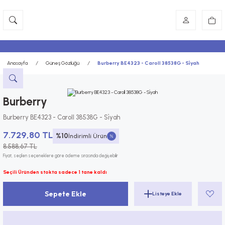
Anasayfa
Güneş Gözlüğü
Burberry BE4323 - Caroll 38538G - Si̇yah
Burberry
Burberry BE4323 - Caroll 38538G - Si̇yah
7.729,80 TL
%10
İndirimli Ürün
8.588,67 TL
Fiyat, seçilen seçeneklere göre ödeme sırasında değişebilir
Seçili Üründen stokta sadece 1 tane kaldı
Sepete Ekle